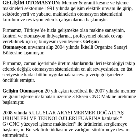
GELİŞİM OTOMASYON;
Mermer & granit kesme ve işleme
makineleri sektörüne 1991 yılında gelişim elektrik unvanı ile girip,
sektörde yerli ve yabancı makinelerin otomasyon sistemlerini
kurulum ve revizyon ederek çalışmalarına başlamıştır.
Firmamız, Türkiye’de hızla gelişmekte olan makine sanayinin,
kontrol ve otomasyon ihtiyaçlarına, profesyonel olarak cevap
verebilmek için iç bünyesini yenileyerek
Gelişim
Otomasyon
unvanını alıp 2004 yılında İkitelli Organize Sanayi
Bölgesine taşınmıştır.
Firmamız, zaman içerisinde üretim alanlarında ileri teknolojiyi takip
ederek değişik otomasyon sistemlerinin en alt seviyesinden, en üst
seviyesine kadar bütün uygulamalara cevap verip gelişmelere
öncülük etmiştir.
Gelişim Otomasyon
20 yılı aşkın tecrübesi ile 2007 yılında mermer
ve granit işleme makinaları üzerine 3 Eksen CNC Makine üretimine
başlamıştır.
2008 yılında 5.ULUSLAR ARASI MERMER DOĞALTAŞ
ÜRÜNLERİ VE TEKNOLOJİLERİ FUARINA katılarak "
G+CNC yüzeysel işleme makineleri’’ ile ürünlerini sergilemeye
başlamıştır. Bu sektörde iddiasını ve varlığını sürdürmeye devam
ettirmektedir.