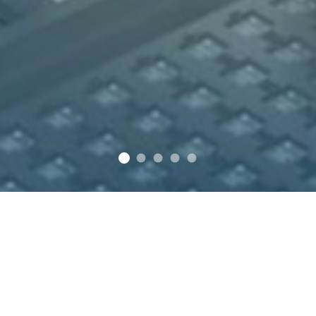
Yapay Zeka (AI) ile Görüntü İşleme Ç
OTOMASYON
YAZILIM
Fatek
Veichi