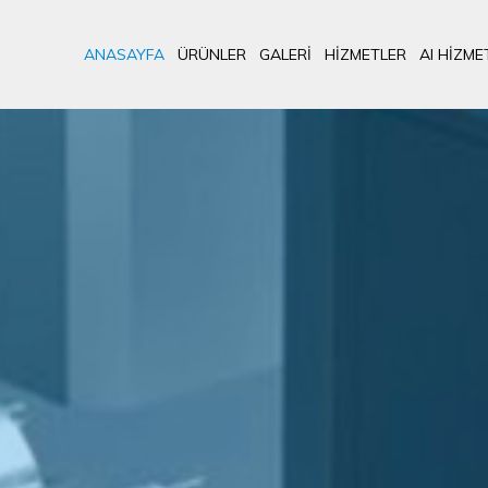
ANASAYFA
ÜRÜNLER
GALERI
HIZMETLER
AI HIZME